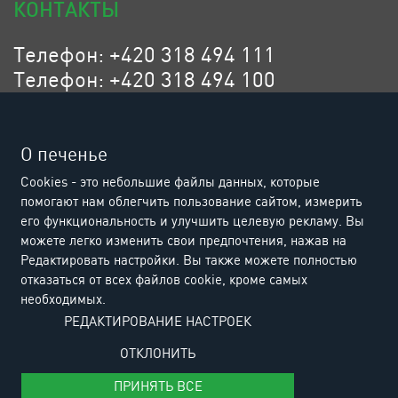
КОНТАКТЫ
Телефон: +420 318 494 111
Телефон: +420 318 494 100
Эл. адрес: eurositex@eurositex.cz
Euro SITEX s.r.o.
О печенье
K Podlesí 630, 261 01 Příbram VI
Cookies - это небольшие файлы данных, которые
Czech Republic
помогают нам облегчить пользование сайтом, измерить
его функциональность и улучшить целевую рекламу. Вы
можете легко изменить свои предпочтения, нажав на
Редактировать настройки. Вы также можете полностью
отказаться от всех файлов cookie, кроме самых
необходимых.
РЕДАКТИРОВАНИЕ НАСТРОЕК
ОТКЛОНИТЬ
ПРИНЯТЬ ВСЕ