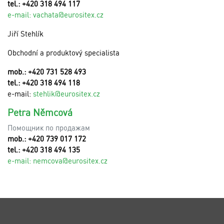
tel.: +420 318 494 117
e-mail:
v
achata@eurositex.cz
Jiří Stehlík
Obchodní a produktový specialista
mob.: +420 731 528 493
tel.: +420 318 494 118
e-mail:
stehlik@eurositex.cz
Petra Němcová
Помощник по продажам
mob.: +420 739 017 172
tel.: +420 318 494 135
e-mail:
n
emcova@eurositex.cz