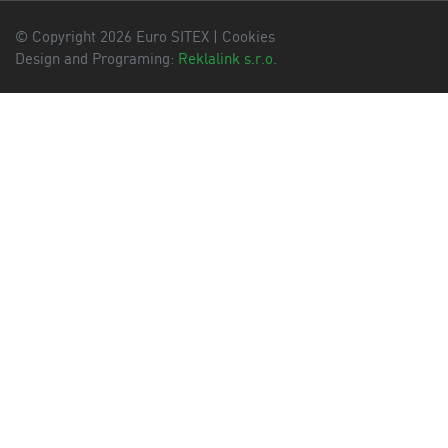
© Copyright 2026 Euro SITEX |
Cookies
Design and Programing:
Reklalink s.r.o.