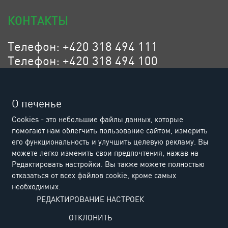
КОНТАКТЫ
Телефон: +420 318 494 111
Телефон: +420 318 494 100
Эл. адрес: eurositex@eurositex.cz
Euro SITEX s.r.o.
О печенье
K Podlesí 630, 261 01 Příbram VI
Cookies - это небольшие файлы данных, которые
Czech Republic
помогают нам облегчить пользование сайтом, измерить
его функциональность и улучшить целевую рекламу. Вы
можете легко изменить свои предпочтения, нажав на
Редактировать настройки. Вы также можете полностью
отказаться от всех файлов cookie, кроме самых
необходимых.
РЕДАКТИРОВАНИЕ НАСТРОЕК
ОТКЛОНИТЬ