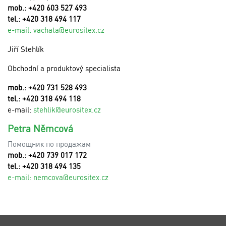
mob.: +420 603 527 493
tel.: +420 318 494 117
e-mail:
v
achata@eurositex.cz
Jiří Stehlík
Obchodní a produktový specialista
mob.: +420 731 528 493
tel.: +420 318 494 118
e-mail:
stehlik@eurositex.cz
Petra Němcová
Помощник по продажам
mob.: +420 739 017 172
tel.: +420 318 494 135
e-mail:
n
emcova@eurositex.cz