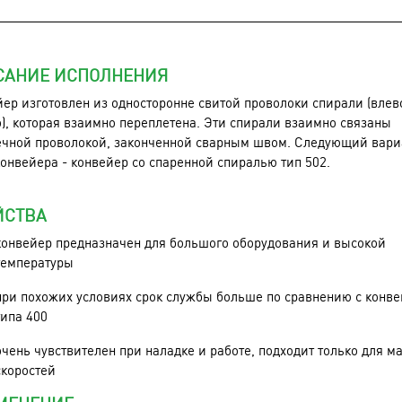
САНИЕ ИСПОЛНЕНИЯ
ер изготовлен из односторонне свитой проволоки спирали (влев
), которая взаимно переплетена. Эти спирали взаимно связаны
ечной проволокой, законченной сварным швом. Следующий вари
конвейера - конвейер со спаренной спиралью тип 502.
ЙСТВА
конвейер предназначен для большого оборудования и высокой
температуры
при похожих условиях срок службы больше по сравнению с конв
типа 400
очень чувствителен при наладке и работе, подходит только для м
скоростей