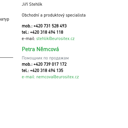
Jiří Stehlík
Obchodní a produktový specialista
ратур
mob.: +420 731 528 493
tel.: +420 318 494 118
e-mail:
stehlik@eurositex.cz
Petra Němcová
Помощник по продажам
mob.: +420 739 017 172
tel.: +420 318 494 135
e-mail:
n
emcova@eurositex.cz