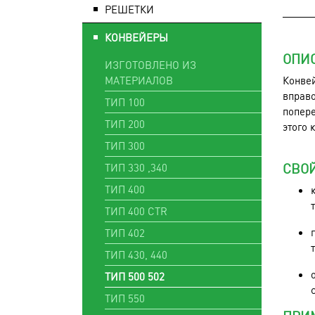
РЕШЕТКИ
КОНВЕЙЕРЫ
ОПИ
ИЗГОТОВЛЕНО ИЗ
МАТЕРИАЛОВ
Конвей
вправо
ТИП 100
попер
ТИП 200
этого 
ТИП 300
СВО
ТИП 330 ,340
ТИП 400
ТИП 400 CTR
ТИП 402
ТИП 430, 440
ТИП 500 502
ТИП 550