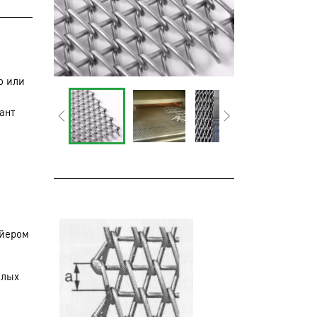
о или
ант
ейером
алых