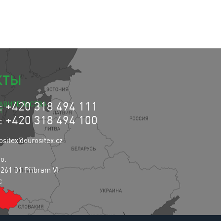
КТЫ
 +420 318 494 111
 +420 318 494 100
ositex@eurositex.cz
.o.
 261 01 Příbram VI
c