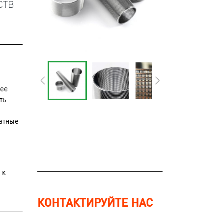
СТВ
чее
ть
атные
 к
КОНТАКТИРУЙТЕ НАС