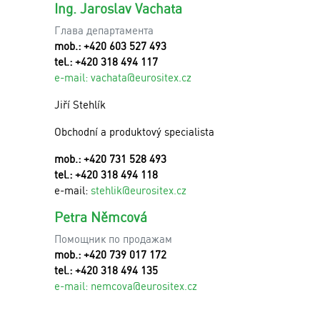
Ing. Jaroslav Vachata
Глава департамента
mob.: +420 603 527 493
tel.: +420 318 494 117
e-mail:
v
achata@eurositex.cz
Jiří Stehlík
Obchodní a produktový specialista
mob.: +420 731 528 493
tel.: +420 318 494 118
e-mail:
stehlik@eurositex.cz
Petra Němcová
Помощник по продажам
mob.: +420 739 017 172
tel.: +420 318 494 135
e-mail:
n
emcova@eurositex.cz