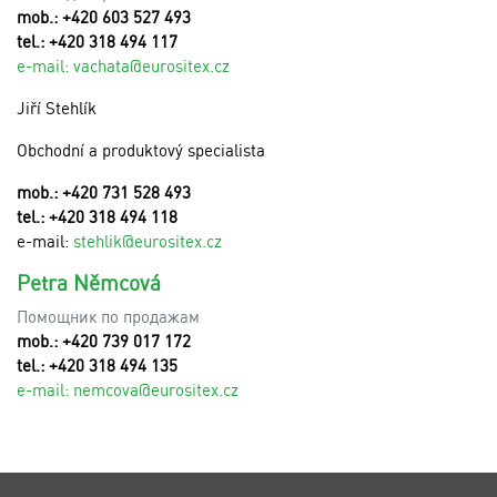
mob.: +420 603 527 493
tel.: +420 318 494 117
e-mail:
v
achata@eurositex.cz
Jiří Stehlík
Obchodní a produktový specialista
mob.: +420 731 528 493
tel.: +420 318 494 118
e-mail:
stehlik@eurositex.cz
Petra Němcová
Помощник по продажам
mob.: +420 739 017 172
tel.: +420 318 494 135
e-mail:
n
emcova@eurositex.cz