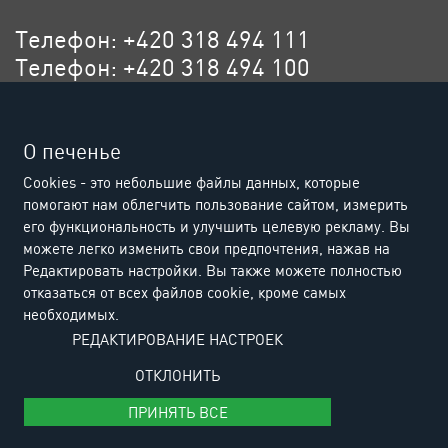
Телефон: +420 318 494 111
Телефон: +420 318 494 100
Эл. адрес: eurositex@eurositex.cz
Euro SITEX s.r.o.
О печенье
K Podlesí 630, 261 01 Příbram VI
Cookies - это небольшие файлы данных, которые
Czech Republic
помогают нам облегчить пользование сайтом, измерить
его функциональность и улучшить целевую рекламу. Вы
можете легко изменить свои предпочтения, нажав на
Редактировать настройки. Вы также можете полностью
отказаться от всех файлов cookie, кроме самых
необходимых.
РЕДАКТИРОВАНИЕ НАСТРОЕК
ОТКЛОНИТЬ
ПРИНЯТЬ ВСЕ
© Copyright 2026 Euro SITEX |
Cookies