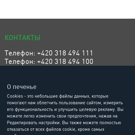
КОНТАКТЫ
Телефон: +420 318 494 111
Телефон: +420 318 494 100
Эл. адрес: eurositex@eurositex.cz
Euro SITEX s.r.o.
О печенье
K Podlesí 630, 261 01 Příbram VI
Cookies - это небольшие файлы данных, которые
Czech Republic
помогают нам облегчить пользование сайтом, измерить
его функциональность и улучшить целевую рекламу. Вы
можете легко изменить свои предпочтения, нажав на
Редактировать настройки. Вы также можете полностью
отказаться от всех файлов cookie, кроме самых