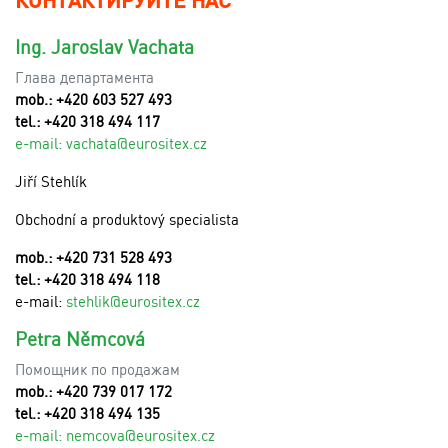
Ing. Jaroslav Vachata
Глава департамента
mob.: +420 603 527 493
tel.: +420 318 494 117
e-mail:
v
achata@eurositex.cz
Jiří Stehlík
Obchodní a produktový specialista
mob.: +420 731 528 493
tel.: +420 318 494 118
e-mail:
stehlik@eurositex.cz
Petra Němcová
Помощник по продажам
mob.: +420 739 017 172
tel.: +420 318 494 135
e-mail:
n
emcova@eurositex.cz