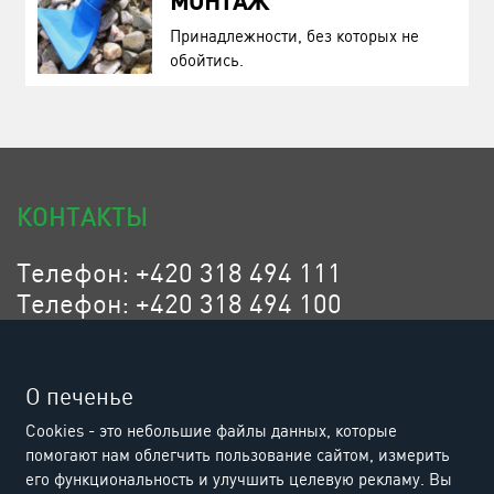
МОНТАЖ
Принадлежности, без которых не
обойтись.
КОНТАКТЫ
Телефон: +420 318 494 111
Телефон: +420 318 494 100
Эл. адрес: eurositex@eurositex.cz
Euro SITEX s.r.o.
О печенье
K Podlesí 630, 261 01 Příbram VI
Cookies - это небольшие файлы данных, которые
Czech Republic
помогают нам облегчить пользование сайтом, измерить
его функциональность и улучшить целевую рекламу. Вы