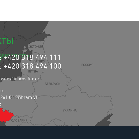
КТЫ
 +420 318 494 111
 +420 318 494 100
ositex@eurositex.cz
.o.
 261 01 Příbram VI
c