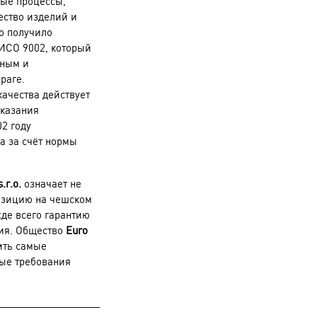
ные процессы,
ество изделий и
но получило
ИСО 9002, который
ьным и
раге.
ачества действует
оказания
02 году
а за счёт нормы
.r.o.
означает не
озицию на чешском
жде всего гарантию
рия. Общество
Euro
ить самые
ые требования