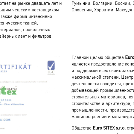
отает на рынке двадцать лет и
Румынии, Болгарии, Боснии, 
льшим чешским поставщиком
Словении, Хорватии, Македон
 Также фирма интенсивно
ехнических тканей,
атериалов, проволочных
ейерных лент и фильтров.
Главной целью общества
Euro
является предоставление кон
и поддержки всех своих заказ
максимальной степени. Центр
деятельности находится, прежд
добывающей промышленности,
строительных материалов, не
строительстве и архитектуре,
промышленности, производств
машиностроении и металлург
Общество
Euro SITEX s.r.o.
стр