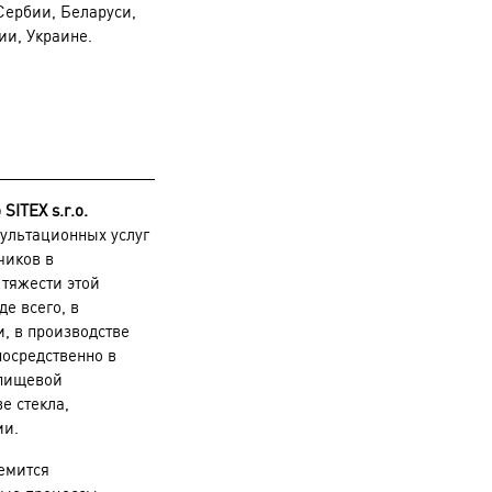
Сербии, Беларуси,
ии, Украине.
 SITEX s.r.o.
сультационных услуг
чиков в
 тяжести этой
е всего, в
 в производстве
посредственно в
 пищевой
е стекла,
ии.
емится