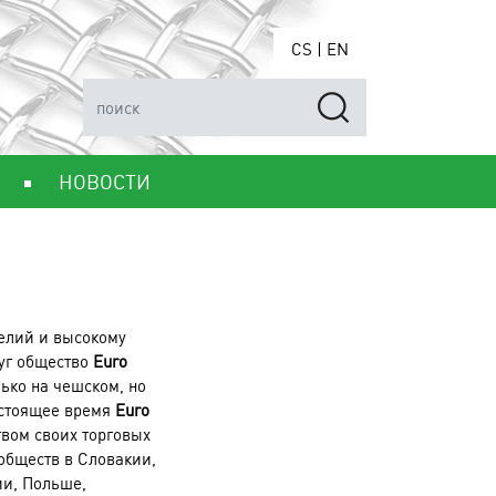
CS
|
EN
НОВОСТИ
делий и высокому
уг общество
Euro
ько на чешском, но
астоящее время
Euro
твом своих торговых
обществ в Словакии,
ии, Польше,