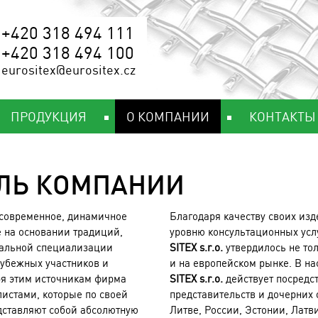
+420 318 494 111
+420 318 494 100
eurositex@eurositex.cz
ПРОДУКЦИЯ
О КОМПАНИИ
КОНТАКТЫ
ЛЬ КОМПАНИИ
 современное, динамичное
Благодаря качеству своих из
е на основании традиций,
уровню консультационных усл
нальной специализации
SITEX s.r.o.
утвердилось не тол
рубежных участников и
и на европейском рынке. В н
ря этим источникам фирма
SITEX s.r.o.
действует посредс
листами, которые по своей
представительств и дочерних 
ставляют собой абсолютную
Литве, России, Эстонии, Латв