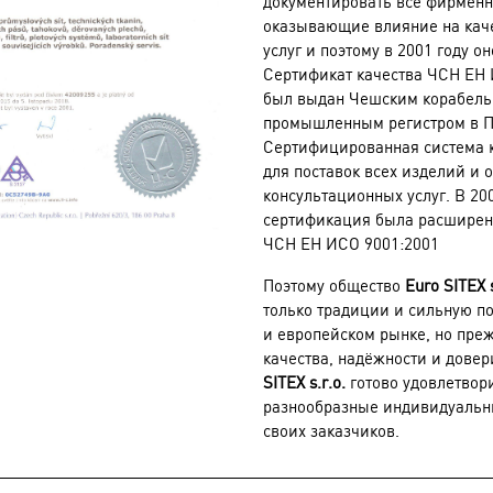
документировать все фирмен
оказывающие влияние на кач
услуг и поэтому в 2001 году о
Сертификат качества ЧСН ЕН 
был выдан Чешским корабел
промышленным регистром в П
Сертифицированная система к
для поставок всех изделий и 
консультационных услуг. В 20
сертификация была расширен
ЧСН ЕН ИСО 9001:2001
Поэтому общество
Euro SITEX s
только традиции и сильную п
и европейском рынке, но пре
качества, надёжности и дове
SITEX s.r.o.
готово удовлетвор
разнообразные индивидуальн
своих заказчиков.