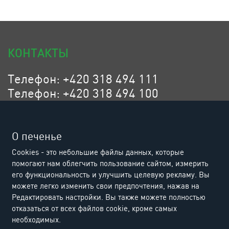
КОНТАКТЫ
Телефон: +420 318 494 111
Телефон: +420 318 494 100
Эл. адрес: eurositex@eurositex.cz
Euro SITEX s.r.o.
О печенье
K Podlesí 630, 261 01 Příbram VI
Cookies - это небольшие файлы данных, которые
Czech Republic
помогают нам облегчить пользование сайтом, измерить
его функциональность и улучшить целевую рекламу. Вы
можете легко изменить свои предпочтения, нажав на
Редактировать настройки. Вы также можете полностью
отказаться от всех файлов cookie, кроме самых
необходимых.