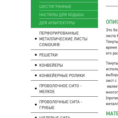
ШЕСТИГРАННЫЕ
НАСТИЛЫ ДЛЯ ХОДЬБЫ
ОПИ
ДЛЯ АРХИТЕКТУРЫ
Это бе
ПЕРФОРИРОВАННЫЕ
листа 
МЕТАЛЛИЧЕСКИЕ ЛИСТЫ
Тянуты
CONIDUR®
время 
его ра
РЕШЕТКИ
Тянуты
КОНВЕЙЕРЫ
исполь
выбора
КОНВЕЙЕРНЫЕ РОЛИКИ
лист с
ПРОВОЛОЧНОЕ СИТО -
являет
МЕЛКОЕ
многог
(проти
ПРОВОЛОЧНЫЕ СИТА -
металл
ГРУБЫЕ
МАТ
ЩЕЛЕВЫЕ СИТА