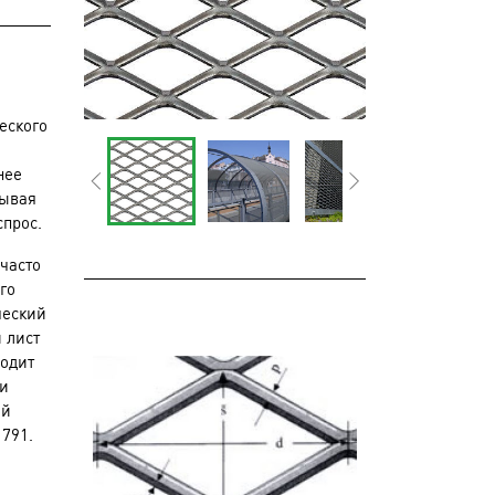
еского
.
нее
тывая
спрос.
часто
го
ческий
 лист
ходит
ти
ый
 791.