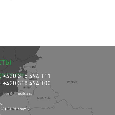
КТЫ
 +420 318 494 111
 +420 318 494 100
ositex@eurositex.cz
.o.
 261 01 Příbram VI
c