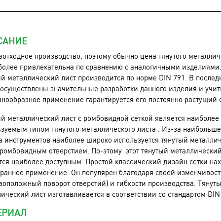
САНИЕ
зотходное производство, поэтому обычно цена тянутого металлич
более привлекательна по сравнению с аналогичными изделиями
й металлический лист производится по норме DIN 791. В послед
осуществлены значительные разработки данного изделия и учи
знообразное применение гарантируется его постоянно растущий 
й металлический лист с ромбовидной сеткой является наиболее 
зуемым типом тянутого металлического листа . Из-за наибольше
 инструментов наиболее широко используется тянутый металли
 ромбовидным отверстием. По-этому этот тянутый металлический
ся наиболее доступным. Простой классический дизайн сетки на
ранное применение. Он популярен благодаря своей изменчивос
воположный поворот отверстий) и гибкости производства. Тянут
ический лист изготавливается в соответствии со стандартом DIN
ЕРИАЛ